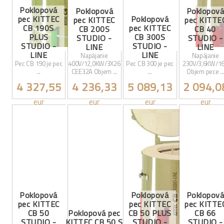
Poklopová
Poklopová
Poklopov
pec KITTEC
Poklopová
pec KITTEC
pec KITTE
CB 190S
pec KITTEC
CB 200S
CB 40
PLUS
CB 300S
STUDIO -
STUDIO -
STUDIO -
STUDIO -
LINE
LINE
LINE
LINE
Napájanie
Napájanie
Pec CB 190 je pec
400V/12,0KW/3X26
Pec CB 300 je pec
230V/3,6KW/1
...
CEE32A Objem ...
...
Objem pece ..
4 327,55
4 236,33
5 089,13
2 094,0
eur
eur
eur
eur
Poklopová
Poklopová
Poklopov
pec KITTEC
pec KITTEC
pec KITTE
CB 50
Poklopová pec
CB 50 PLUS
CB 66
STUDIO -
KITTEC CB 50 S
STUDIO -
STUDIO -