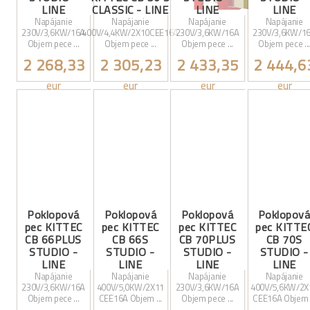
LINE
CLASSIC - LINE
LINE
LINE
Napájanie
Napájanie
Napájanie
Napájanie
230V/3,6KW/16A
400V/4,4KW/2X10CEE16A
230V/3,6KW/16A
230V/3,6KW/1
Objem pece ...
Objem pece ...
Objem pece ...
Objem pece ..
2 268,33
2 305,23
2 433,35
2 444,6
eur
eur
eur
eur
Poklopová
Poklopová
Poklopová
Poklopov
pec KITTEC
pec KITTEC
pec KITTEC
pec KITTE
CB 66PLUS
CB 66S
CB 70PLUS
CB 70S
STUDIO -
STUDIO -
STUDIO -
STUDIO -
LINE
LINE
LINE
LINE
Napájanie
Napájanie
Napájanie
Napájanie
230V/3,6KW/16A
400V/5,0KW/2X11
230V/3,6KW/16A
400V/5,6KW/2X
Objem pece ...
CEE16A Objem ...
Objem pece ...
CEE16A Objem .