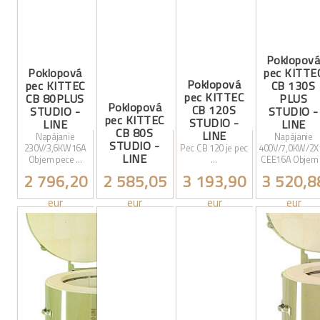
Poklopov
Poklopová
pec KITTE
Poklopová
pec KITTEC
CB 130S
pec KITTEC
CB 80PLUS
PLUS
Poklopová
CB 120S
STUDIO -
STUDIO -
pec KITTEC
STUDIO -
LINE
LINE
CB 80S
LINE
Napájanie
Napájanie
STUDIO -
230V/3,6KW16A
Pec CB 120 je pec
400V/7,0KW/2X
LINE
Objem pece ...
...
CEE16A Objem .
2 796,20
2 585,05
3 193,90
3 520,8
eur
eur
eur
eur