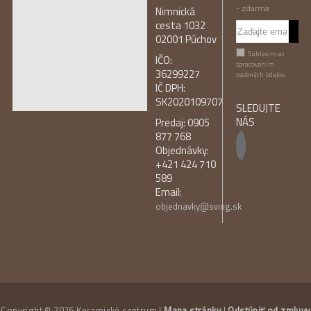
- zdarma
Nimnická
cesta 1032
02001 Púchov
Súhlasím so
IČO:
spracovaním
36299227
osobných údajov
IČ DPH:
SK2020109707
SLEDUJTE
NÁS
Predaj: 0905
877 768
Objednávky:
+421 424 710
589
Email:
objednavky@sving.sk
Copyright © 2026 Keramické centrum |
Mapa stránky
|
Odstúpiť od zmluvy