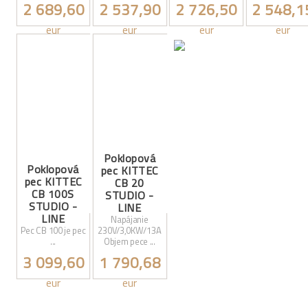
2 689,60
2 537,90
2 726,50
2 548,1
eur
eur
eur
eur
Poklopová
Poklopová
pec KITTEC
pec KITTEC
CB 20
CB 100S
STUDIO -
STUDIO -
LINE
LINE
Napájanie
Pec CB 100 je pec
230V/3,0KW/13A
...
Objem pece ...
3 099,60
1 790,68
eur
eur