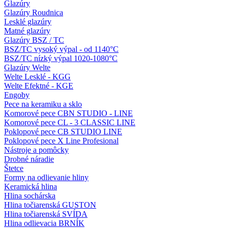
Glazúry
Glazúry Roudnica
Lesklé glazúry
Matné glazúry
Glazúry BSZ / TC
BSZ/TC vysoký výpal - od 1140°C
BSZ/TC nízký výpal 1020-1080°C
Glazúry Welte
Welte Lesklé - KGG
Welte Efektné - KGE
Engoby
Pece na keramiku a sklo
Komorové pece CBN STUDIO - LINE
Komorové pece CL - 3 CLASSIC LINE
Poklopové pece CB STUDIO LINE
Poklopové pece X Line Profesional
Nástroje a pomôcky
Drobné náradie
Štetce
Formy na odlievanie hliny
Keramická hlina
Hlina sochárska
Hlina točiarenská GUSTON
Hlina točiarenská SVÍDA
Hlina odlievacia BRNÍK