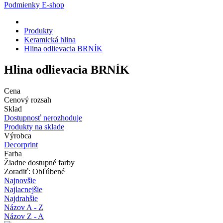
Podmienky E-shop
Produkty
Keramická hlina
Hlina odlievacia BRNÍK
Hlina odlievacia BRNÍK
Cena
Cenový rozsah
Sklad
Dostupnosť nerozhoduje
Produkty na sklade
Výrobca
Decorprint
Farba
Žiadne dostupné farby
Zoradiť: Obľúbené
Najnovšie
Najlacnejšie
Najdrahšie
Názov A - Z
Názov Z - A