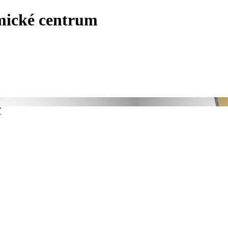
mické centrum
ť