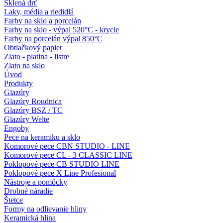
Sklená drť
Laky, média a riedidlá
Farby na sklo a porcelán
Farby na sklo - výpal 520°C - krycie
Farby na porcelán výpal 850°C
Obtlačkový papier
Zlato - platina - listre
Zlato na sklo
Úvod
Produkty
Glazúry
Glazúry Roudnica
Glazúry BSZ / TC
Glazúry Welte
Engoby
Pece na keramiku a sklo
Komorové pece CBN STUDIO - LINE
Komorové pece CL - 3 CLASSIC LINE
Poklopové pece CB STUDIO LINE
Poklopové pece X Line Profesional
Nástroje a pomôcky
Drobné náradie
Štetce
Formy na odlievanie hliny
Keramická hlina