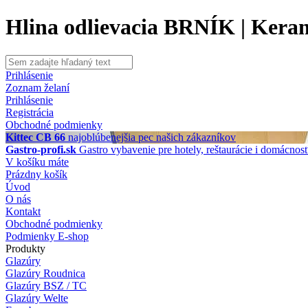
Hlina odlievacia BRNÍK | Kera
Prihlásenie
Zoznam želaní
Prihlásenie
Registrácia
Obchodné podmienky
Kittec CB 66
najoblúbenejšia pec našich zákazníkov
Gastro-profi.sk
Gastro vybavenie pre hotely, reštaurácie i domácnos
V košíku máte
Prázdny košík
Úvod
O nás
Kontakt
Obchodné podmienky
Podmienky E-shop
Produkty
Glazúry
Glazúry Roudnica
Glazúry BSZ / TC
Glazúry Welte