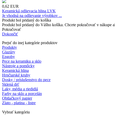
0,62
EUR
Keramická odlievacia hlina LVK
Je vhodná na odlievanie výrobkov ...
Produkt bol pridaný do košíka
Produkt bol pridaný do Vášho košíka. Chcete pokračovať v nákupe 
Pokračovať
Dokončiť
Prejsť do inej kategórie produktov
Produkty
Glazúry
Engoby
Pece na keramiku a sklo
Nástroje a pomôcky
Keramická hlina
Hrnčiarské kruhy
Dosky / príslušenstvo do pece
Sklená drť
Laky, média a riedidlá
Farby na sklo a porcelán
Obtlačkový papier
Zlato - platina - listre
Vybrať kategóriu