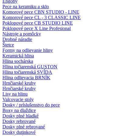
Engoby
Pece na keramiku a sklo
Komorové pece CBN STUDIO - LINE
Komorové pece CL - 3 CLASSIC LINE
Poklopové pece CB STUDIO LINE
Poklopové pece X Line Profesional
Nástroje a pomôcky
Drobné náradie
Štetce
Formy na odlievanie hliny
Keramická hlina
Hlina sochárska
Hlina točiarenská GUSTON
Hlina točiarenská SVÍDA
Hlina odlievacia BRNÍK
Hrnčiarské kruhy
Hrnčiarské kruhy
Lisy na hlinu
Valcovacie stoly
Dosky / príslušenstvo do pece
Boxy na dlaždice
Dosky plné hladké
Dosky rebrované
Dosky plné rebrované
Dosky dutinkové