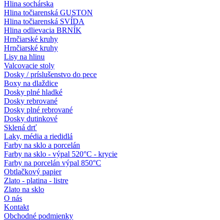
Hlina sochárska
Hlina točiarenská GUSTON
Hlina točiarenská SVÍDA
Hlina odlievacia BRNÍK
Hrnčiarské kruhy
Hrnčiarské kruhy
Lisy na hlinu
Valcovacie stoly
Dosky / príslušenstvo do pece
Boxy na dlaždice
Dosky plné hladké
Dosky rebrované
Dosky plné rebrované
Dosky dutinkové
Sklená drť
Laky, média a riedidlá
Farby na sklo a porcelán
Farby na sklo - výpal 520°C - krycie
Farby na porcelán výpal 850°C
Obtlačkový papier
Zlato - platina - listre
Zlato na sklo
O nás
Kontakt
Obchodné podmienky