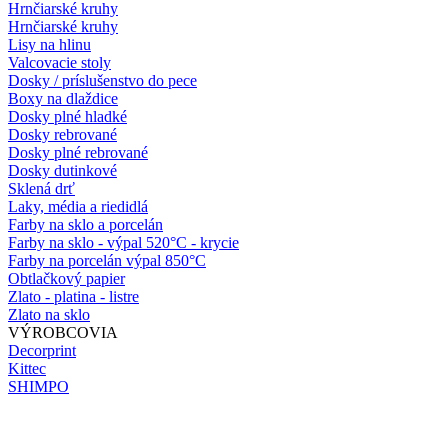
Hrnčiarské kruhy
Hrnčiarské kruhy
Lisy na hlinu
Valcovacie stoly
Dosky / príslušenstvo do pece
Boxy na dlaždice
Dosky plné hladké
Dosky rebrované
Dosky plné rebrované
Dosky dutinkové
Sklená drť
Laky, média a riedidlá
Farby na sklo a porcelán
Farby na sklo - výpal 520°C - krycie
Farby na porcelán výpal 850°C
Obtlačkový papier
Zlato - platina - listre
Zlato na sklo
VÝROBCOVIA
Decorprint
Kittec
SHIMPO