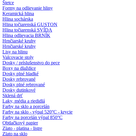
Štetce
Formy na odlievanie hliny
Keramická hlina
Hlina sochárska
Hlina točiarenská GUSTON
Hlina točiarenská SVÍDA
Hlina odlievacia BRNÍK
Hrnčiarské kruhy
Hrnčiarské kruhy
Lisy na hlinu
Valcovacie stoly
Dosky / príslušenstvo do pece
Boxy na dlaždice
Dosky plné hladké
Dosky rebrované
Dosky plné rebrované
Dosky dutinkové
Sklená drť
Laky, média a riedidlá
Farby na sklo a porcelán
Farby na sklo - výpal 520°C - krycie
Farby na porcelán výpal 850°C
Obtlačkový papier
Zlato - platina - listre
Zlato na sklo