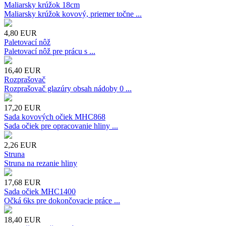
Maliarsky krúžok 18cm
Maliarsky krúžok kovový, priemer točne ...
4,80
EUR
Paletovací nôž
Paletovací nôž pre prácu s ...
16,40
EUR
Rozprašovač
Rozprašovač glazúry obsah nádoby 0 ...
17,20
EUR
Sada kovových očiek MHC868
Sada očiek pre opracovanie hliny ...
2,26
EUR
Struna
Struna na rezanie hliny
17,68
EUR
Sada očiek MHC1400
Očká 6ks pre dokončovacie práce ...
18,40
EUR