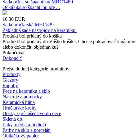
Sada očiek so špachtľou MHC1480
Očká 6ks so špachtľou pre ...
16,30
EUR
Sada hrnčiarská MHC839
Základná sada nástrojov na keramiku.
Produkt bol pridaný do košíka
Produkt bol pridaný do Vášho košíka. Chcete pokračovať v nákupe
alebo dokončiť objednávku?
Pokračovať
Dokončiť
Prejsť do inej kategórie produktov
Produkty
Glazúry
Engoby
Pece na keramiku a sklo
Nástroje a pomôcky
Keramická hlina
Hrnčiarské kruhy
Dosky / príslušenstvo do pece
Sklená drť
Laky, média a riedidlá
Farby na sklo a porcelán
Obtlačkový papier