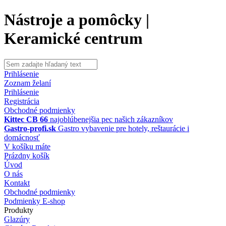
Nástroje a pomôcky |
Keramické centrum
Prihlásenie
Zoznam želaní
Prihlásenie
Registrácia
Obchodné podmienky
Kittec CB 66
najoblúbenejšia pec našich zákazníkov
Gastro-profi.sk
Gastro vybavenie pre hotely, reštaurácie i
domácnosť
V košíku máte
Prázdny košík
Úvod
O nás
Kontakt
Obchodné podmienky
Podmienky E-shop
Produkty
Glazúry