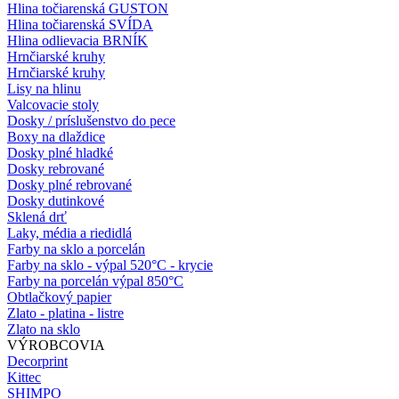
Hlina točiarenská GUSTON
Hlina točiarenská SVÍDA
Hlina odlievacia BRNÍK
Hrnčiarské kruhy
Hrnčiarské kruhy
Lisy na hlinu
Valcovacie stoly
Dosky / príslušenstvo do pece
Boxy na dlaždice
Dosky plné hladké
Dosky rebrované
Dosky plné rebrované
Dosky dutinkové
Sklená drť
Laky, média a riedidlá
Farby na sklo a porcelán
Farby na sklo - výpal 520°C - krycie
Farby na porcelán výpal 850°C
Obtlačkový papier
Zlato - platina - listre
Zlato na sklo
VÝROBCOVIA
Decorprint
Kittec
SHIMPO