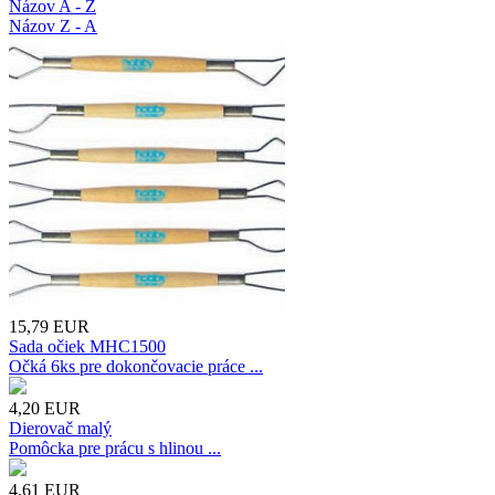
Názov A - Z
Názov Z - A
15,79
EUR
Sada očiek MHC1500
Očká 6ks pre dokončovacie práce ...
4,20
EUR
Dierovač malý
Pomôcka pre prácu s hlinou ...
4,61
EUR