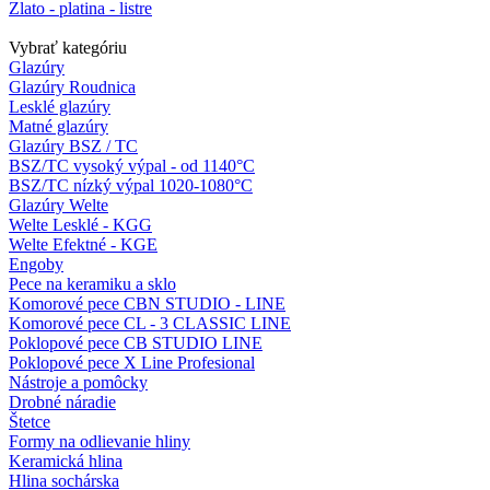
Zlato - platina - listre
Vybrať kategóriu
Glazúry
Glazúry Roudnica
Lesklé glazúry
Matné glazúry
Glazúry BSZ / TC
BSZ/TC vysoký výpal - od 1140°C
BSZ/TC nízký výpal 1020-1080°C
Glazúry Welte
Welte Lesklé - KGG
Welte Efektné - KGE
Engoby
Pece na keramiku a sklo
Komorové pece CBN STUDIO - LINE
Komorové pece CL - 3 CLASSIC LINE
Poklopové pece CB STUDIO LINE
Poklopové pece X Line Profesional
Nástroje a pomôcky
Drobné náradie
Štetce
Formy na odlievanie hliny
Keramická hlina
Hlina sochárska