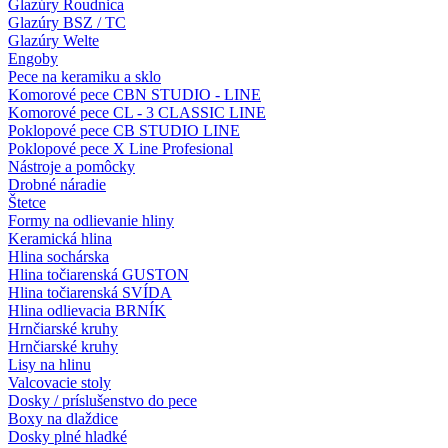
Glazúry Roudnica
Glazúry BSZ / TC
Glazúry Welte
Engoby
Pece na keramiku a sklo
Komorové pece CBN STUDIO - LINE
Komorové pece CL - 3 CLASSIC LINE
Poklopové pece CB STUDIO LINE
Poklopové pece X Line Profesional
Nástroje a pomôcky
Drobné náradie
Štetce
Formy na odlievanie hliny
Keramická hlina
Hlina sochárska
Hlina točiarenská GUSTON
Hlina točiarenská SVÍDA
Hlina odlievacia BRNÍK
Hrnčiarské kruhy
Hrnčiarské kruhy
Lisy na hlinu
Valcovacie stoly
Dosky / príslušenstvo do pece
Boxy na dlaždice
Dosky plné hladké