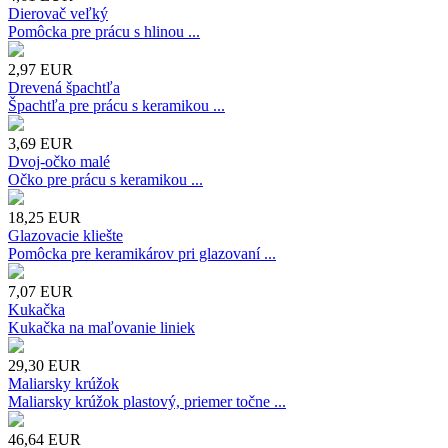
Dierovač veľký
Pomôcka pre prácu s hlinou ...
2,97
EUR
Drevená špachtľa
Špachtľa pre prácu s keramikou ...
3,69
EUR
Dvoj-očko malé
Očko pre prácu s keramikou ...
18,25
EUR
Glazovacie kliešte
Pomôcka pre keramikárov pri glazovaní ...
7,07
EUR
Kukačka
Kukačka na maľovanie liniek
29,30
EUR
Maliarsky krúžok
Maliarsky krúžok plastový, priemer točne ...
46,64
EUR