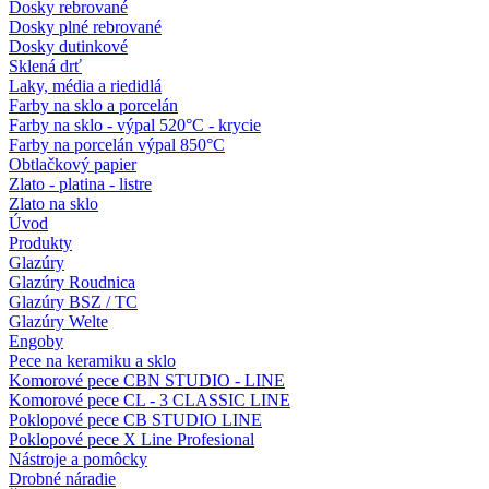
Dosky rebrované
Dosky plné rebrované
Dosky dutinkové
Sklená drť
Laky, média a riedidlá
Farby na sklo a porcelán
Farby na sklo - výpal 520°C - krycie
Farby na porcelán výpal 850°C
Obtlačkový papier
Zlato - platina - listre
Zlato na sklo
Úvod
Produkty
Glazúry
Glazúry Roudnica
Glazúry BSZ / TC
Glazúry Welte
Engoby
Pece na keramiku a sklo
Komorové pece CBN STUDIO - LINE
Komorové pece CL - 3 CLASSIC LINE
Poklopové pece CB STUDIO LINE
Poklopové pece X Line Profesional
Nástroje a pomôcky
Drobné náradie