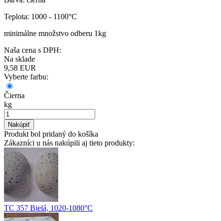
Teplota: 1000 - 1100°C
minimálne množstvo odberu 1kg
Naša cena s DPH:
Na sklade
9,58
EUR
Vyberte farbu:
Čierna
kg
Nakúpiť
Produkt bol pridaný do košíka
Zákazníci u nás nakúpili aj tieto produkty:
TC 357 Bielá, 1020-1080°C