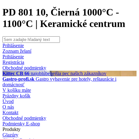
PD 801 10, Čierná 1000°C -
1100°C | Keramické centrum
Prihlásenie
Zoznam želaní
Prihlásenie
Registrácia
Obchodné podmienky
Kittec CB 66
najoblúbenejšia pec našich zákazníkov
Gastro-profi.sk
Gastro vybavenie pre hotely, reštaurácie i
domácnosť
V košíku máte
Prázdny košík
Úvod
O nás
Kontakt
Obchodné podmienky
Podmienky E-shop
Produkty
Glazúry