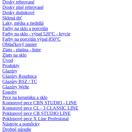
Dosky rebrované
Dosky plné rebrované
Dosky dutinkové
Sklená drť
Laky, média a riedidlá
Farby na sklo a porcelán
Farby na sklo - výpal 520°C - krycie
Farby na porcelán výpal 850°C
Obtlačkový papier
Zlato - platina - listre
Zlato na sklo
Úvod
Produkty
Glazúry
Glazúry Roudnica
Glazúry BSZ / TC
Glazúry Welte
Engoby
Pece na keramiku a sklo
Komorové pece CBN STUDIO - LINE
Komorové pece CL - 3 CLASSIC LINE
Poklopové pece CB STUDIO LINE
Poklopové pece X Line Profesional
Nástroje a pomôcky
Drobné náradie