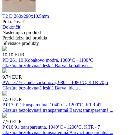
T2 D 260x290x10,5mm
Pokračovať
Dokončiť
Nasledujúci produkt
Predchádzajúci produkt
Súvisiace produkty
10,10
EUR
PD 261 10 Kobaltovo modrá, 1000°C - 1100°C
Glazúra bezolovnatá lesklá Barva: kobaltovo ...
9,74
EUR
PW 137 91, biela zirkonová, 980° - 1080°C, KTR 70,6
Glazúra bezolovnatá lesklá Barva: biela ...
7,50
EUR
P 017 91 Transparentná, 1040°C - 1200°C, KTR 47
Glazúra bezolovnatá transparentná Barva: transparentná ...
7,50
EUR
P 016 91 transparentná, 1040°C - 1200°C, KTR 47
Glazúra bezolovnatá transparentná Barva: transparentná ...