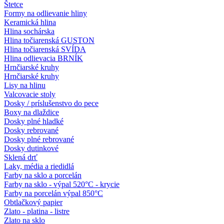
Štetce
Formy na odlievanie hliny
Keramická hlina
Hlina sochárska
Hlina točiarenská GUSTON
Hlina točiarenská SVÍDA
Hlina odlievacia BRNÍK
Hrnčiarské kruhy
Hrnčiarské kruhy
Lisy na hlinu
Valcovacie stoly
Dosky / príslušenstvo do pece
Boxy na dlaždice
Dosky plné hladké
Dosky rebrované
Dosky plné rebrované
Dosky dutinkové
Sklená drť
Laky, média a riedidlá
Farby na sklo a porcelán
Farby na sklo - výpal 520°C - krycie
Farby na porcelán výpal 850°C
Obtlačkový papier
Zlato - platina - listre
Zlato na sklo