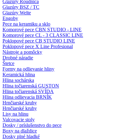
Glazúry Roudnica
Glazúry BSZ / TC
Glazúry Welte
Engoby
Pece na keramiku a sklo
Komorové pece CBN STUDIO - LINE
Komorové pece CL - 3 CLASSIC LINE
Poklopové pece CB STUDIO LINE
Poklopové pece X Line Profesional
Nástroje a pomôcky
Drobné náradie
Štetce
Formy na odlievanie hliny
Keramická hlina
Hlina sochárska
Hlina točiarenská GUSTON
Hlina točiarenská SVÍDA
Hlina odlievacia BRNÍK
Hrnčiarské kruhy
Hrnčiarské kruhy
Lisy na hlinu
Valcovacie stoly
Dosky / príslušenstvo do pece
Boxy na dlaždice
Dosky plné hladké