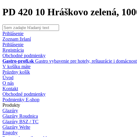
PD 420 10 Hráškovo zelená, 10
Prihlásenie
Zoznam želaní
Prihlásenie
Registrácia
Obchodné podmienky
Gastro-profi.sk
Gastro vybavenie pre hotely, reštaurácie i domácnos
V košíku máte
Prázdny košík
Úvod
O nás
Kontakt
Obchodné podmienky
Podmienky E-shop
Produkty
Glazúry
Glazúry Roudnica
Glazúry BSZ / TC
Glazúry Welte
Engoby