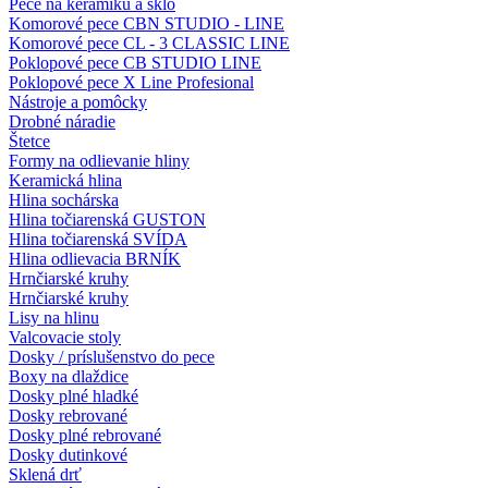
Pece na keramiku a sklo
Komorové pece CBN STUDIO - LINE
Komorové pece CL - 3 CLASSIC LINE
Poklopové pece CB STUDIO LINE
Poklopové pece X Line Profesional
Nástroje a pomôcky
Drobné náradie
Štetce
Formy na odlievanie hliny
Keramická hlina
Hlina sochárska
Hlina točiarenská GUSTON
Hlina točiarenská SVÍDA
Hlina odlievacia BRNÍK
Hrnčiarské kruhy
Hrnčiarské kruhy
Lisy na hlinu
Valcovacie stoly
Dosky / príslušenstvo do pece
Boxy na dlaždice
Dosky plné hladké
Dosky rebrované
Dosky plné rebrované
Dosky dutinkové
Sklená drť