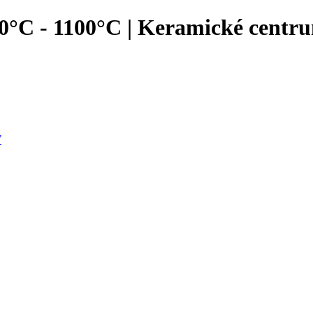
00°C - 1100°C | Keramické centr
ť