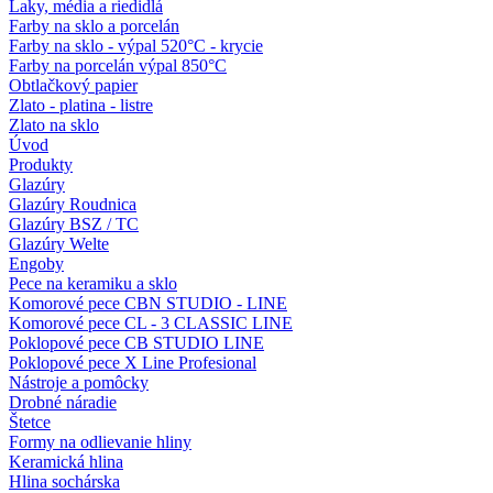
Laky, média a riedidlá
Farby na sklo a porcelán
Farby na sklo - výpal 520°C - krycie
Farby na porcelán výpal 850°C
Obtlačkový papier
Zlato - platina - listre
Zlato na sklo
Úvod
Produkty
Glazúry
Glazúry Roudnica
Glazúry BSZ / TC
Glazúry Welte
Engoby
Pece na keramiku a sklo
Komorové pece CBN STUDIO - LINE
Komorové pece CL - 3 CLASSIC LINE
Poklopové pece CB STUDIO LINE
Poklopové pece X Line Profesional
Nástroje a pomôcky
Drobné náradie
Štetce
Formy na odlievanie hliny
Keramická hlina
Hlina sochárska