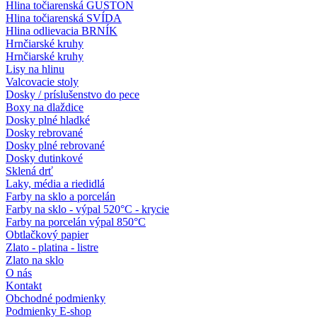
Hlina točiarenská GUSTON
Hlina točiarenská SVÍDA
Hlina odlievacia BRNÍK
Hrnčiarské kruhy
Hrnčiarské kruhy
Lisy na hlinu
Valcovacie stoly
Dosky / príslušenstvo do pece
Boxy na dlaždice
Dosky plné hladké
Dosky rebrované
Dosky plné rebrované
Dosky dutinkové
Sklená drť
Laky, média a riedidlá
Farby na sklo a porcelán
Farby na sklo - výpal 520°C - krycie
Farby na porcelán výpal 850°C
Obtlačkový papier
Zlato - platina - listre
Zlato na sklo
O nás
Kontakt
Obchodné podmienky
Podmienky E-shop