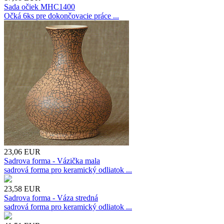
Sada očiek MHC1400
Očká 6ks pre dokončovacie práce ...
23,06
EUR
Sadrova forma - Vázička mala
sadrová forma pro keramický odliatok ...
23,58
EUR
Sadrova forma - Váza stredná
sadrová forma pro keramický odliatok ...