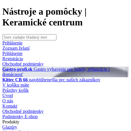
Nástroje a pomôcky |
Keramické centrum
Prihlásenie
Zoznam želaní
Prihlásenie
Registrácia
Obchodné podmienky
Gastro-profi.sk
Gastro vybavenie pre hotely, reštaurácie i
domácnosť
Kittec CB 66
najoblúbenejšia pec našich zákazníkov
V košíku máte
Prázdny košík
Úvod
O nás
Kontakt
Obchodné podmienky
Podmienky E-shop
Produkty
Glazúry