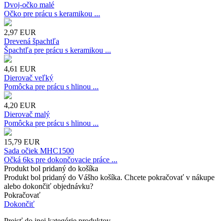
Dvoj-očko malé
Očko pre prácu s keramikou ...
2,97
EUR
Drevená špachtľa
Špachtľa pre prácu s keramikou ...
4,61
EUR
Dierovač veľký
Pomôcka pre prácu s hlinou ...
4,20
EUR
Dierovač malý
Pomôcka pre prácu s hlinou ...
15,79
EUR
Sada očiek MHC1500
Očká 6ks pre dokončovacie práce ...
Produkt bol pridaný do košíka
Produkt bol pridaný do Vášho košíka. Chcete pokračovať v nákupe
alebo dokončiť objednávku?
Pokračovať
Dokončiť
Prejsť do inej kategórie produktov