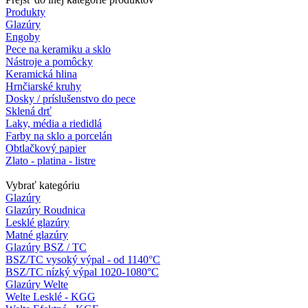
Produkty
Glazúry
Engoby
Pece na keramiku a sklo
Nástroje a pomôcky
Keramická hlina
Hrnčiarské kruhy
Dosky / príslušenstvo do pece
Sklená drť
Laky, média a riedidlá
Farby na sklo a porcelán
Obtlačkový papier
Zlato - platina - listre
Vybrať kategóriu
Glazúry
Glazúry Roudnica
Lesklé glazúry
Matné glazúry
Glazúry BSZ / TC
BSZ/TC vysoký výpal - od 1140°C
BSZ/TC nízký výpal 1020-1080°C
Glazúry Welte
Welte Lesklé - KGG