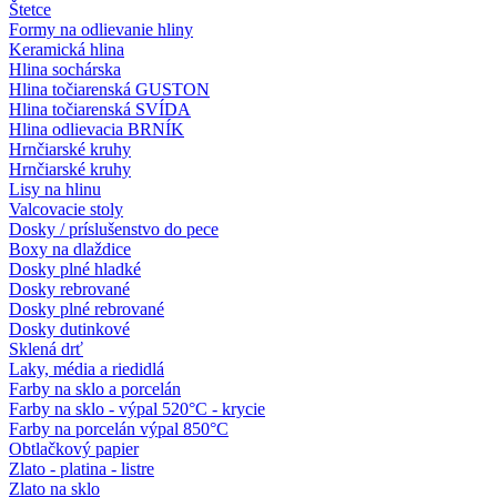
Štetce
Formy na odlievanie hliny
Keramická hlina
Hlina sochárska
Hlina točiarenská GUSTON
Hlina točiarenská SVÍDA
Hlina odlievacia BRNÍK
Hrnčiarské kruhy
Hrnčiarské kruhy
Lisy na hlinu
Valcovacie stoly
Dosky / príslušenstvo do pece
Boxy na dlaždice
Dosky plné hladké
Dosky rebrované
Dosky plné rebrované
Dosky dutinkové
Sklená drť
Laky, média a riedidlá
Farby na sklo a porcelán
Farby na sklo - výpal 520°C - krycie
Farby na porcelán výpal 850°C
Obtlačkový papier
Zlato - platina - listre
Zlato na sklo