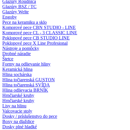
Glazúry Roudnica
Glazúry BSZ / TC
Glazúry Welte
Engoby
Pece na keramiku a sklo
Komorové pece CBN STUDIO - LINE
Komorové pece CL - 3 CLASSIC LINE
Poklopové pece CB STUDIO LINE
Poklopové pece X Line Profesional
Nástroje a pomôcky
Drobné náradie
Štetce
Formy na odlievanie hliny
Keramická hlina
Hlina sochárska
Hlina točiarenská GUSTON
Hlina točiarenská SVÍDA
Hlina odlievacia BRNÍK
Hrnčiarské kruhy
Hrnčiarské kruhy
Lisy na hlinu
Valcovacie stoly
Dosky / príslušenstvo do pece
Boxy na dlaždice
Dosky plné hladké