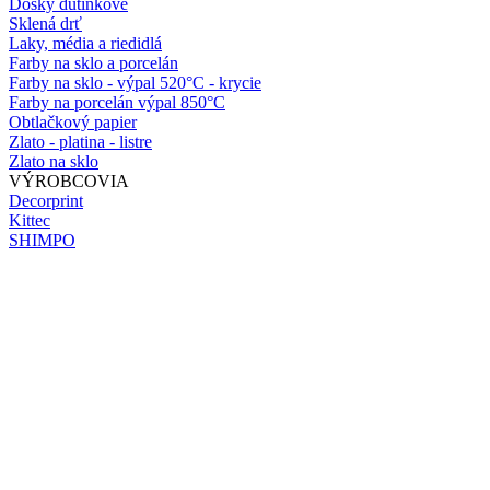
Dosky dutinkové
Sklená drť
Laky, média a riedidlá
Farby na sklo a porcelán
Farby na sklo - výpal 520°C - krycie
Farby na porcelán výpal 850°C
Obtlačkový papier
Zlato - platina - listre
Zlato na sklo
VÝROBCOVIA
Decorprint
Kittec
SHIMPO