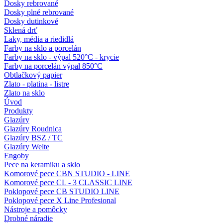
Dosky rebrované
Dosky plné rebrované
Dosky dutinkové
Sklená drť
Laky, média a riedidlá
Farby na sklo a porcelán
Farby na sklo - výpal 520°C - krycie
Farby na porcelán výpal 850°C
Obtlačkový papier
Zlato - platina - listre
Zlato na sklo
Úvod
Produkty
Glazúry
Glazúry Roudnica
Glazúry BSZ / TC
Glazúry Welte
Engoby
Pece na keramiku a sklo
Komorové pece CBN STUDIO - LINE
Komorové pece CL - 3 CLASSIC LINE
Poklopové pece CB STUDIO LINE
Poklopové pece X Line Profesional
Nástroje a pomôcky
Drobné náradie