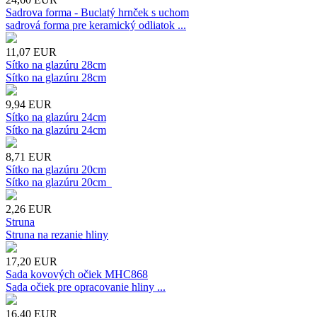
Sadrova forma - Buclatý hrnček s uchom
sadrová forma pre keramický odliatok ...
11,07
EUR
Sítko na glazúru 28cm
Sítko na glazúru 28cm
9,94
EUR
Sítko na glazúru 24cm
Sítko na glazúru 24cm
8,71
EUR
Sítko na glazúru 20cm
Sítko na glazúru 20cm
2,26
EUR
Struna
Struna na rezanie hliny
17,20
EUR
Sada kovových očiek MHC868
Sada očiek pre opracovanie hliny ...
16,40
EUR