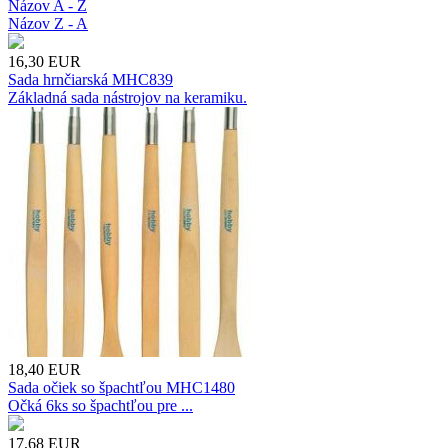
Názov A - Z
Názov Z - A
16,30
EUR
Sada hrnčiarská MHC839
Základná sada nástrojov na keramiku.
18,40
EUR
Sada očiek so špachtľou MHC1480
Očká 6ks so špachtľou pre ...
17,68
EUR