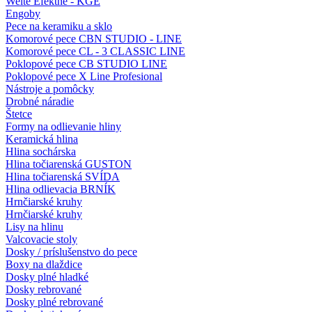
Welte Efektné - KGE
Engoby
Pece na keramiku a sklo
Komorové pece CBN STUDIO - LINE
Komorové pece CL - 3 CLASSIC LINE
Poklopové pece CB STUDIO LINE
Poklopové pece X Line Profesional
Nástroje a pomôcky
Drobné náradie
Štetce
Formy na odlievanie hliny
Keramická hlina
Hlina sochárska
Hlina točiarenská GUSTON
Hlina točiarenská SVÍDA
Hlina odlievacia BRNÍK
Hrnčiarské kruhy
Hrnčiarské kruhy
Lisy na hlinu
Valcovacie stoly
Dosky / príslušenstvo do pece
Boxy na dlaždice
Dosky plné hladké
Dosky rebrované
Dosky plné rebrované