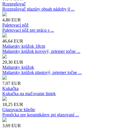
Rozprašovač
Rozprašovač glazúry obsah nádoby 0 ...
4,80
EUR
Paletovací nôž
Paletovací nôž pre prácu s ...
46,64
EUR
Maliarsky krúžok 18cm
Maliarsky krúžok kovový, priemer točne ...
29,30
EUR
Maliarsky krúžok
Maliarsky krúžok plastový, priemer točne ...
7,07
EUR
Kukačka
Kukačka na maľovanie liniek
18,25
EUR
Glazovacie kliešte
Pomôcka pre keramikárov pri glazovaní ...
3,69
EUR