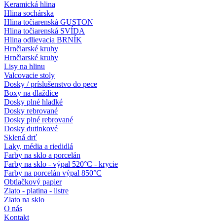
Keramická hlina
Hlina sochárska
Hlina točiarenská GUSTON
Hlina točiarenská SVÍDA
Hlina odlievacia BRNÍK
Hrnčiarské kruhy
Hrnčiarské kruhy
Lisy na hlinu
Valcovacie stoly
Dosky / príslušenstvo do pece
Boxy na dlaždice
Dosky plné hladké
Dosky rebrované
Dosky plné rebrované
Dosky dutinkové
Sklená drť
Laky, média a riedidlá
Farby na sklo a porcelán
Farby na sklo - výpal 520°C - krycie
Farby na porcelán výpal 850°C
Obtlačkový papier
Zlato - platina - listre
Zlato na sklo
O nás
Kontakt