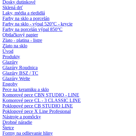
Dosky dutinkové
Sklená drť
Laky, média a riedidlá
Farby na sklo a porcelán
Farby na sklo - výpal 520°C - krycie
Farby na porcelán výpal 850°C
Obtlačkový papier
Zlato - platina - listre
Zlato na sklo
Úvod
Produkty
Glazúry
Glazúry Roudnica
Glazúry BSZ / TC
Glazúry Welte
Engoby
Pece na keramiku a sklo
Komorové pece CBN STUDIO - LINE
Komorové pece CL - 3 CLASSIC LINE
Poklopové pece CB STUDIO LINE
Poklopové pece X Line Profesional
Nástroje a pomôcky
Drobné náradie
Štetce
Formy na odlievanie hliny