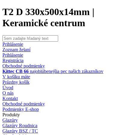
T2 D 330x500x14mm |
Keramické centrum
Prihlásenie
Zoznam želaní
Prihlásenie
Registrácia
Obchodné podmienky
Kittec CB 66
najoblúbenejšia pec našich zákazníkov
V košíku máte
Prázdny košík
Úvod
O nás
Kontakt
Obchodné podmienky
Podmienky E-shop
Produkty
Glazúry
Glazúry Roudnica
Glazúry BSZ / TC