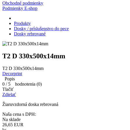
Obchodné podmienky
Podmienky E-shop
Produkty
Dosky / príslušenstvo do pece
Dosky rebrované
T2 D 330x500x14mm
T2 D 330x500x14mm
Decorprint
Popis
0
/
5
hodnotenia (
0
)
Tlačiť
Zdielať
Žiaruvzdorná doska rebrovaná
Naša cena s DPH:
Na sklade
26,65
EUR
ks