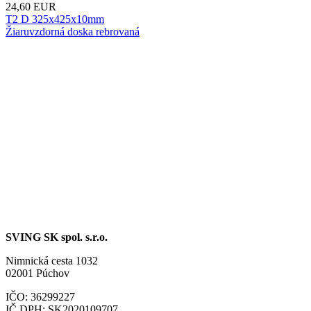
24,60
EUR
T2 D 325x425x10mm
Žiaruvzdorná doska rebrovaná
SVING SK spol. s.r.o.
Nimnická cesta 1032
02001 Púchov
IČO: 36299227
IČ DPH: SK2020109707