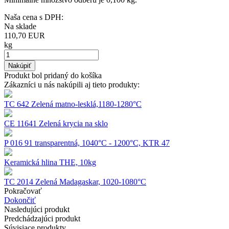
Naša cena s DPH:
Na sklade
110,70
EUR
kg
Nakúpiť
Produkt bol pridaný do košíka
Zákazníci u nás nakúpili aj tieto produkty:
TC 642 Zelená matno-lesklá,1180-1280°C
CE 11641 Zelená krycia na sklo
P 016 91 transparentná, 1040°C - 1200°C, KTR 47
Keramická hlina THE, 10kg
TC 2014 Zelená Madagaskar, 1020-1080°C
Pokračovať
Dokončiť
Nasledujúci produkt
Predchádzajúci produkt
Súvisiace produkty