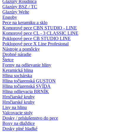
Glazúry Roudnica
Glazúry BSZ / TC
Glazúry Welte
Engoby
Pece na keramiku a sklo
Komorové pece CBN STUDIO - LINE
Komorové pece CL - 3 CLASSIC LINE
Poklopové pece CB STUDIO LINE
Poklopové pece X Line Profesional
Nástroje a pomôcky
Drobné náradie
Štetce
Formy na odlievanie hliny
Keramická hlina
Hlina sochárska
Hlina točiarenská GUSTON
Hlina točiarenská SVÍDA
Hlina odlievacia BRNÍK
Hrnčiarské kruhy
Hrnčiarské kruhy
Lisy na hlinu
Valcovacie stoly
Dosky / príslušenstvo do pece
Boxy na dlaždice
Dosky plné hladké