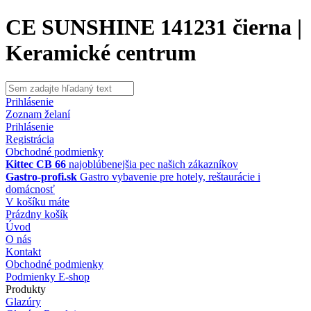
CE SUNSHINE 141231 čierna |
Keramické centrum
Prihlásenie
Zoznam želaní
Prihlásenie
Registrácia
Obchodné podmienky
Kittec CB 66
najoblúbenejšia pec našich zákazníkov
Gastro-profi.sk
Gastro vybavenie pre hotely, reštaurácie i
domácnosť
V košíku máte
Prázdny košík
Úvod
O nás
Kontakt
Obchodné podmienky
Podmienky E-shop
Produkty
Glazúry