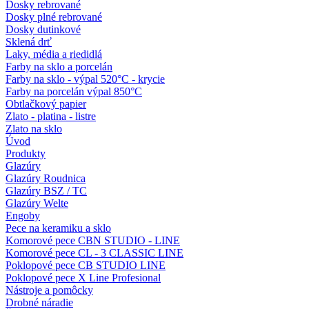
Dosky rebrované
Dosky plné rebrované
Dosky dutinkové
Sklená drť
Laky, média a riedidlá
Farby na sklo a porcelán
Farby na sklo - výpal 520°C - krycie
Farby na porcelán výpal 850°C
Obtlačkový papier
Zlato - platina - listre
Zlato na sklo
Úvod
Produkty
Glazúry
Glazúry Roudnica
Glazúry BSZ / TC
Glazúry Welte
Engoby
Pece na keramiku a sklo
Komorové pece CBN STUDIO - LINE
Komorové pece CL - 3 CLASSIC LINE
Poklopové pece CB STUDIO LINE
Poklopové pece X Line Profesional
Nástroje a pomôcky
Drobné náradie