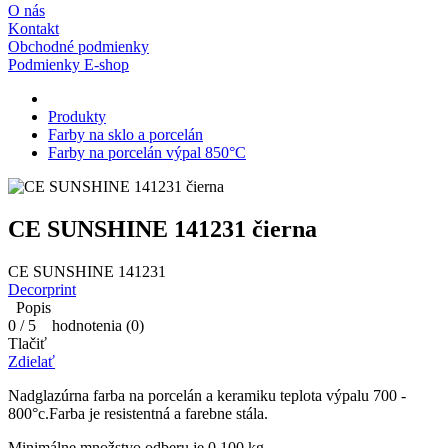
O nás
Kontakt
Obchodné podmienky
Podmienky E-shop
Produkty
Farby na sklo a porcelán
Farby na porcelán výpal 850°C
CE SUNSHINE 141231 čierna
CE SUNSHINE 141231
Decorprint
Popis
0
/
5
hodnotenia (
0
)
Tlačiť
Zdielať
Nadglazúrna farba na porcelán a keramiku teplota výpalu 700 -
800°c.Farba je resistentná a farebne stála.
Minimálne množstvo odberu je 0,100 kg.