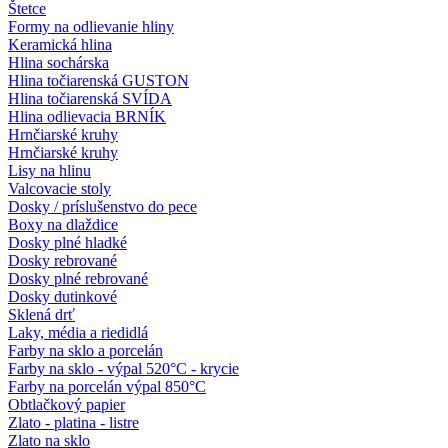
Štetce
Formy na odlievanie hliny
Keramická hlina
Hlina sochárska
Hlina točiarenská GUSTON
Hlina točiarenská SVÍDA
Hlina odlievacia BRNÍK
Hrnčiarské kruhy
Hrnčiarské kruhy
Lisy na hlinu
Valcovacie stoly
Dosky / príslušenstvo do pece
Boxy na dlaždice
Dosky plné hladké
Dosky rebrované
Dosky plné rebrované
Dosky dutinkové
Sklená drť
Laky, média a riedidlá
Farby na sklo a porcelán
Farby na sklo - výpal 520°C - krycie
Farby na porcelán výpal 850°C
Obtlačkový papier
Zlato - platina - listre
Zlato na sklo